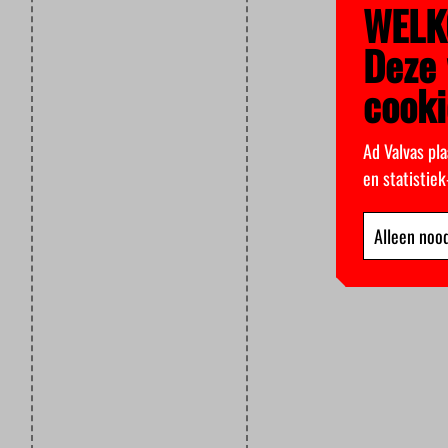
WELK
Deze 
cooki
Ad Valvas pla
en statistie
Alleen nood