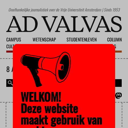
Onafhankelijke journalistiek over de Vrije Universiteit Amsterdam | Sinds 1953
CAMPUS
WETENSCHAP
STUDENTENLEVEN
COLUMN
CULTUUR
ONDERWIJS
MAATSCHAPPIJ
BLOG
8 AUGUSTUS 2026
WELKOM!
MAGAZINE
ENGLISH
Deze website
DJANGO
maakt gebruik van