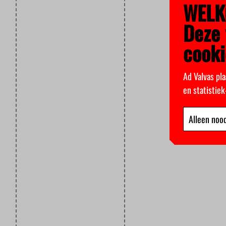
WELK
Deze 
cooki
Ad Valvas pla
en statistie
Alleen nood