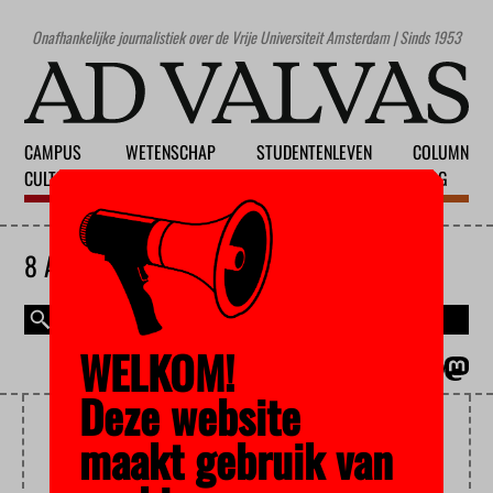
Onafhankelijke journalistiek over de Vrije Universiteit Amsterdam | Sinds 1953
CAMPUS
WETENSCHAP
STUDENTENLEVEN
COLUMN
CULTUUR
ONDERWIJS
MAATSCHAPPIJ
BLOG
8 AUGUSTUS 2026
WELKOM!
MAGAZINE
ENGLISH
Deze website
DIGITAAL SERVICEPLEIN
maakt gebruik van