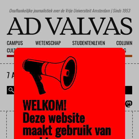
Onafhankelijke journalistiek over de Vrije Universiteit Amsterdam | Sinds 1953
CAMPUS
WETENSCHAP
STUDENTENLEVEN
COLUMN
CULTUUR
ONDERWIJS
MAATSCHAPPIJ
BLOG
7 AUGUSTUS 2026
WELKOM!
MAGAZINE
ENGLISH
Deze website
DIEPROEVEN
maakt gebruik van