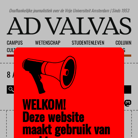
Onafhankelijke journalistiek over de Vrije Universiteit Amsterdam | Sinds 1953
CAMPUS
WETENSCHAP
STUDENTENLEVEN
COLUMN
CULTUUR
ONDERWIJS
MAATSCHAPPIJ
BLOG
8 AUGUSTUS 2026
WELKOM!
MAGAZINE
ENGLISH
Deze website
DIENSTENFUSIE
maakt gebruik van