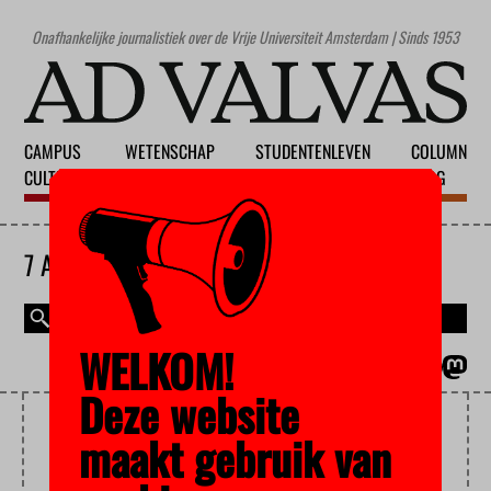
Onafhankelijke journalistiek over de Vrije Universiteit Amsterdam | Sinds 1953
CAMPUS
WETENSCHAP
STUDENTENLEVEN
COLUMN
CULTUUR
ONDERWIJS
MAATSCHAPPIJ
BLOG
7 AUGUSTUS 2026
WELKOM!
MAGAZINE
ENGLISH
Deze website
DESMOND TUTU
maakt gebruik van