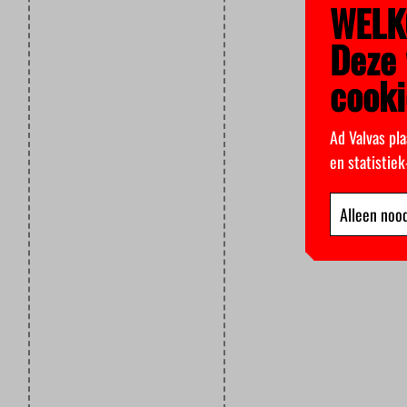
WELK
Deze 
cooki
Ad Valvas pla
en statistie
Alleen nood