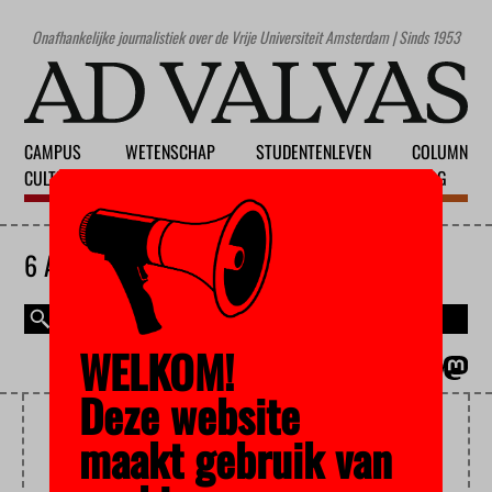
Onafhankelijke journalistiek over de Vrije Universiteit Amsterdam | Sinds 1953
CAMPUS
WETENSCHAP
STUDENTENLEVEN
COLUMN
CULTUUR
ONDERWIJS
MAATSCHAPPIJ
BLOG
6 AUGUSTUS 2026
WELKOM!
MAGAZINE
ENGLISH
Deze website
DEMENTIE
maakt gebruik van