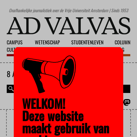
Onafhankelijke journalistiek over de Vrije Universiteit Amsterdam | Sinds 1953
CAMPUS
WETENSCHAP
STUDENTENLEVEN
COLUMN
CULTUUR
ONDERWIJS
MAATSCHAPPIJ
BLOG
8 AUGUSTUS 2026
WELKOM!
MAGAZINE
ENGLISH
Deze website
DEFENSIEMINISTER
maakt gebruik van