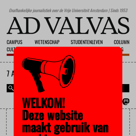
Onafhankelijke journalistiek over de Vrije Universiteit Amsterdam | Sinds 1953
CAMPUS
WETENSCHAP
STUDENTENLEVEN
COLUMN
CULTUUR
ONDERWIJS
MAATSCHAPPIJ
BLOG
7 AUGUSTUS 2026
WELKOM!
MAGAZINE
ENGLISH
Deze website
DECENTRALISATIE
maakt gebruik van