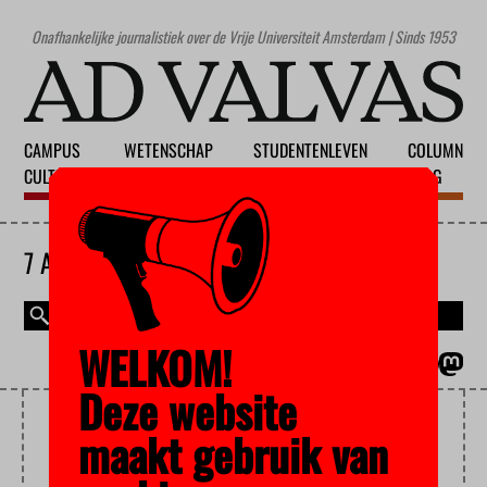
Onafhankelijke journalistiek over de Vrije Universiteit Amsterdam | Sinds 1953
CAMPUS
WETENSCHAP
STUDENTENLEVEN
COLUMN
CULTUUR
ONDERWIJS
MAATSCHAPPIJ
BLOG
7 AUGUSTUS 2026
WELKOM!
MAGAZINE
ENGLISH
Deze website
DE NIEUWE UNIVERSITEIT
maakt gebruik van
VU