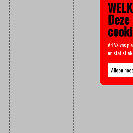
WELK
Deze 
cooki
Ad Valvas pla
en statistie
Alleen nood