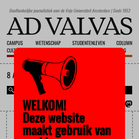
Onafhankelijke journalistiek over de Vrije Universiteit Amsterdam | Sinds 1953
CAMPUS
WETENSCHAP
STUDENTENLEVEN
COLUMN
CULTUUR
ONDERWIJS
MAATSCHAPPIJ
BLOG
8 AUGUSTUS 2026
WELKOM!
MAGAZINE
ENGLISH
Deze website
DAKLOZENOPVANG
maakt gebruik van