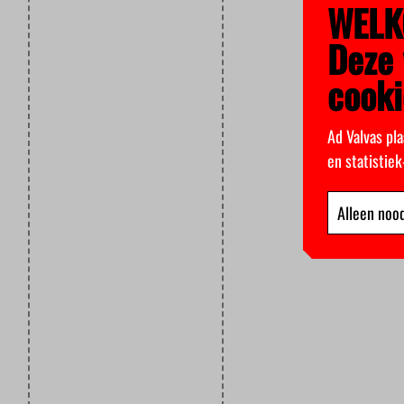
WELK
Deze 
cooki
Ad Valvas pla
en statistie
Alleen nood