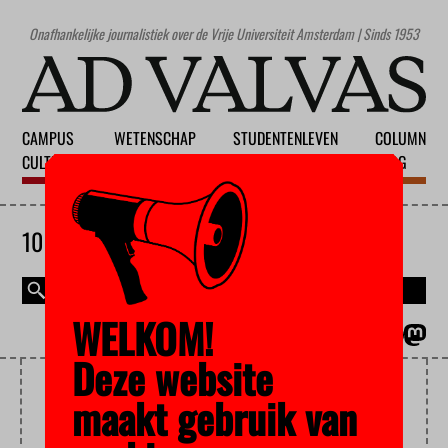
Onafhankelijke journalistiek over de Vrije Universiteit Amsterdam | Sinds 1953
CAMPUS
WETENSCHAP
STUDENTENLEVEN
COLUMN
CULTUUR
ONDERWIJS
MAATSCHAPPIJ
BLOG
10 AUGUSTUS 2026
WELKOM!
MAGAZINE
ENGLISH
Deze website
CURATOR
maakt gebruik van