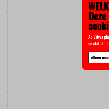
WELK
Deze 
cooki
Ad Valvas pla
en statistie
Alleen nood