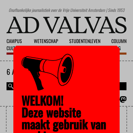
Onafhankelijke journalistiek over de Vrije Universiteit Amsterdam | Sinds 1953
CAMPUS
WETENSCHAP
STUDENTENLEVEN
COLUMN
CULTUUR
ONDERWIJS
MAATSCHAPPIJ
BLOG
6 AUGUSTUS 2026
WELKOM!
MAGAZINE
ENGLISH
Deze website
CRIMINOLOGIE, MISDAAD
maakt gebruik van