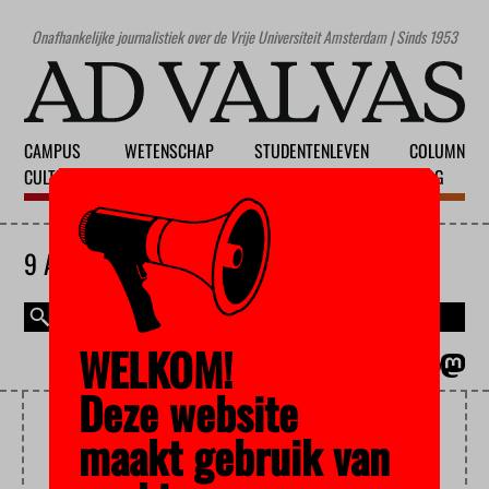
Onafhankelijke journalistiek over de Vrije Universiteit Amsterdam | Sinds 1953
CAMPUS
WETENSCHAP
STUDENTENLEVEN
COLUMN
CULTUUR
ONDERWIJS
MAATSCHAPPIJ
BLOG
9 AUGUSTUS 2026
WELKOM!
MAGAZINE
ENGLISH
Deze website
CONTRACT
maakt gebruik van