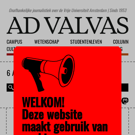
Onafhankelijke journalistiek over de Vrije Universiteit Amsterdam | Sinds 1953
CAMPUS
WETENSCHAP
STUDENTENLEVEN
COLUMN
CULTUUR
ONDERWIJS
MAATSCHAPPIJ
BLOG
6 AUGUSTUS 2026
WELKOM!
MAGAZINE
ENGLISH
Deze website
COMPENSATE
maakt gebruik van