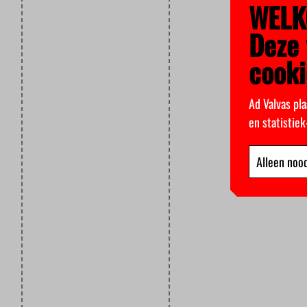
WELK
Deze 
cooki
Ad Valvas pla
en statistie
Alleen nood