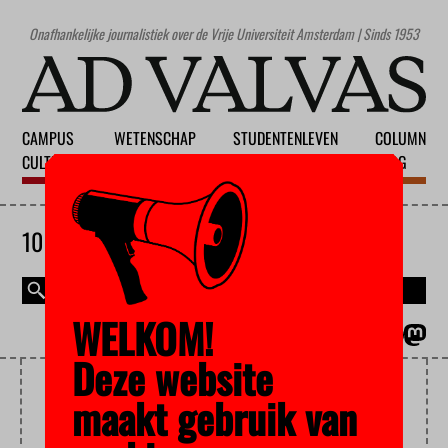
Onafhankelijke journalistiek over de Vrije Universiteit Amsterdam | Sinds 1953
CAMPUS
WETENSCHAP
STUDENTENLEVEN
COLUMN
CULTUUR
ONDERWIJS
MAATSCHAPPIJ
BLOG
10 AUGUSTUS 2026
WELKOM!
MAGAZINE
ENGLISH
Deze website
COLPORTEURS
maakt gebruik van