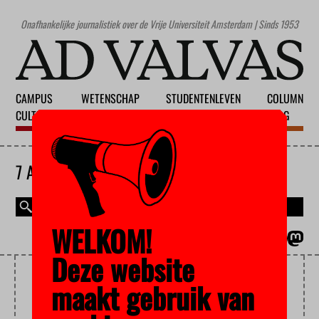
Onafhankelijke journalistiek over de Vrije Universiteit Amsterdam | Sinds 1953
CAMPUS
WETENSCHAP
STUDENTENLEVEN
COLUMN
CULTUUR
ONDERWIJS
MAATSCHAPPIJ
BLOG
7 AUGUSTUS 2026
WELKOM!
MAGAZINE
ENGLISH
Deze website
COLLEGEVOORZITTER
maakt gebruik van