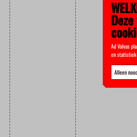
WELK
Deze 
cooki
Ad Valvas pla
en statistie
Alleen nood