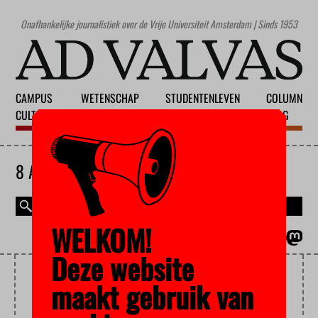
Onafhankelijke journalistiek over de Vrije Universiteit Amsterdam | Sinds 1953
CAMPUS
WETENSCHAP
STUDENTENLEVEN
COLUMN
CULTUUR
ONDERWIJS
MAATSCHAPPIJ
BLOG
8 AUGUSTUS 2026
WELKOM!
MAGAZINE
ENGLISH
Deze website
CNV
maakt gebruik van