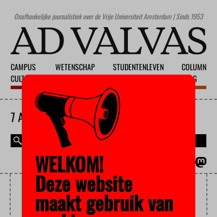
Onafhankelijke journalistiek over de Vrije Universiteit Amsterdam | Sinds 1953
CAMPUS
WETENSCHAP
STUDENTENLEVEN
COLUMN
CULTUUR
ONDERWIJS
MAATSCHAPPIJ
BLOG
7 AUGUSTUS 2026
WELKOM!
MAGAZINE
ENGLISH
Deze website
CNV JONGEREN
maakt gebruik van