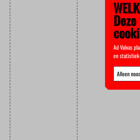
WELK
Deze 
cooki
Ad Valvas pla
en statistie
Alleen nood