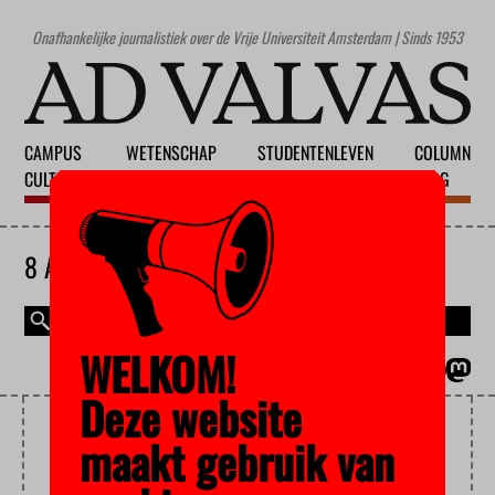
Onafhankelijke journalistiek over de Vrije Universiteit Amsterdam | Sinds 1953
CAMPUS
WETENSCHAP
STUDENTENLEVEN
COLUMN
CULTUUR
ONDERWIJS
MAATSCHAPPIJ
BLOG
8 AUGUSTUS 2026
WELKOM!
MAGAZINE
ENGLISH
Deze website
CLASSICUS
maakt gebruik van