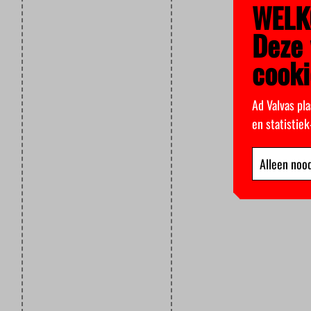
WELK
Deze 
cooki
Ad Valvas pla
en statistie
Alleen nood