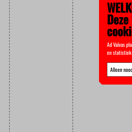
WELK
Deze 
cooki
Ad Valvas pla
en statistie
Alleen nood