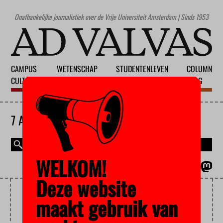
Onafhankelijke journalistiek over de Vrije Universiteit Amsterdam | Sinds 1953
CAMPUS
WETENSCHAP
STUDENTENLEVEN
COLUMN
CULTUUR
ONDERWIJS
MAATSCHAPPIJ
BLOG
7 AUGUSTUS 2026
WELKOM!
MAGAZINE
ENGLISH
Deze website
CHECKJEKAMER.NL
maakt gebruik van