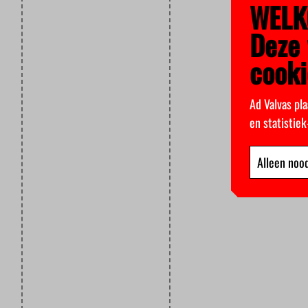
WELK
Deze 
cooki
Ad Valvas pla
en statistie
Alleen nood