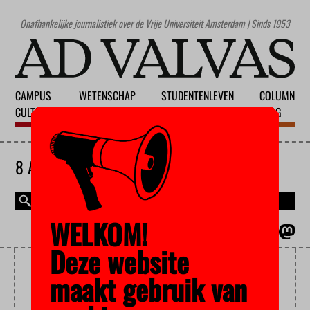
Onafhankelijke journalistiek over de Vrije Universiteit Amsterdam | Sinds 1953
CAMPUS
WETENSCHAP
STUDENTENLEVEN
COLUMN
CULTUUR
ONDERWIJS
MAATSCHAPPIJ
BLOG
8 AUGUSTUS 2026
WELKOM!
MAGAZINE
ENGLISH
Deze website
CELLEN
maakt gebruik van