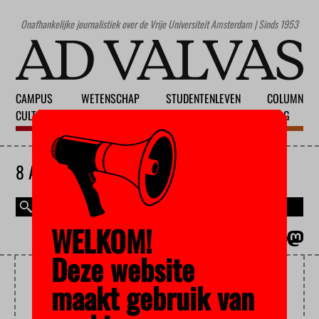
Onafhankelijke journalistiek over de Vrije Universiteit Amsterdam | Sinds 1953
CAMPUS
WETENSCHAP
STUDENTENLEVEN
COLUMN
CULTUUR
ONDERWIJS
MAATSCHAPPIJ
BLOG
8 AUGUSTUS 2026
WELKOM!
MAGAZINE
ENGLISH
Deze website
CASA 400
maakt gebruik van