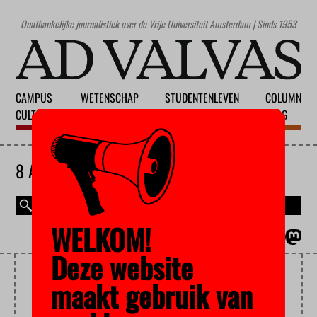
Onafhankelijke journalistiek over de Vrije Universiteit Amsterdam | Sinds 1953
CAMPUS
WETENSCHAP
STUDENTENLEVEN
COLUMN
CULTUUR
ONDERWIJS
MAATSCHAPPIJ
BLOG
8 AUGUSTUS 2026
WELKOM!
MAGAZINE
ENGLISH
Deze website
CAMPUSDICHTER
maakt gebruik van