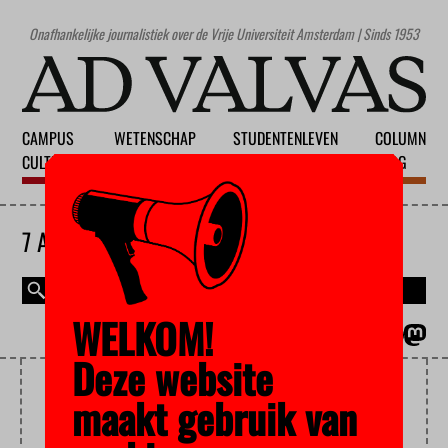
Onafhankelijke journalistiek over de Vrije Universiteit Amsterdam | Sinds 1953
CAMPUS
WETENSCHAP
STUDENTENLEVEN
COLUMN
CULTUUR
ONDERWIJS
MAATSCHAPPIJ
BLOG
7 AUGUSTUS 2026
WELKOM!
MAGAZINE
ENGLISH
Deze website
BUITENLANDSE STUDIE
maakt gebruik van