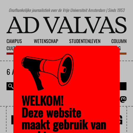
Onafhankelijke journalistiek over de Vrije Universiteit Amsterdam | Sinds 1953
CAMPUS
WETENSCHAP
STUDENTENLEVEN
COLUMN
CULTUUR
ONDERWIJS
MAATSCHAPPIJ
BLOG
6 AUGUSTUS 2026
WELKOM!
MAGAZINE
ENGLISH
Deze website
BUITENLANDSE INMENGING
maakt gebruik van