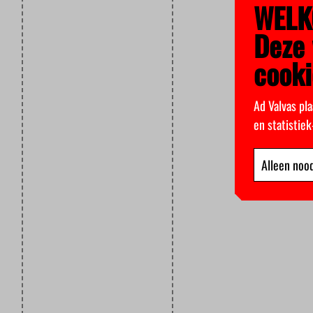
WELK
Deze 
cooki
Ad Valvas pla
en statistie
Alleen nood