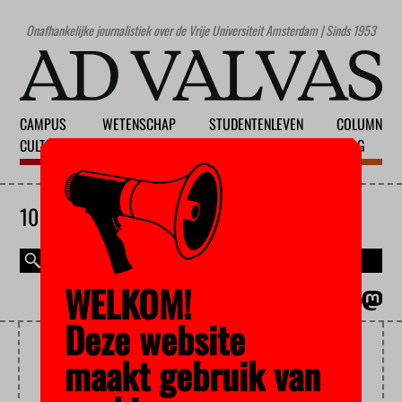
Onafhankelijke journalistiek over de Vrije Universiteit Amsterdam | Sinds 1953
CAMPUS
WETENSCHAP
STUDENTENLEVEN
COLUMN
CULTUUR
ONDERWIJS
MAATSCHAPPIJ
BLOG
10 AUGUSTUS 2026
WELKOM!
MAGAZINE
ENGLISH
Deze website
BRONVERMELDING
maakt gebruik van