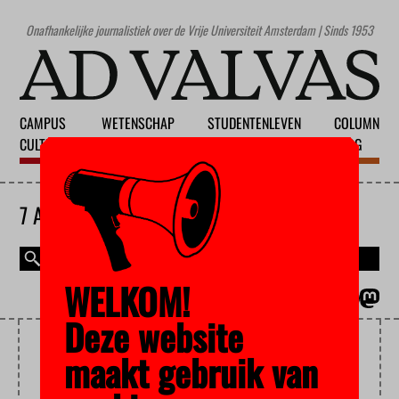
Onafhankelijke journalistiek over de Vrije Universiteit Amsterdam | Sinds 1953
CAMPUS
WETENSCHAP
STUDENTENLEVEN
COLUMN
CULTUUR
ONDERWIJS
MAATSCHAPPIJ
BLOG
7 AUGUSTUS 2026
WELKOM!
MAGAZINE
ENGLISH
Deze website
BORIS DITTRICH
maakt gebruik van