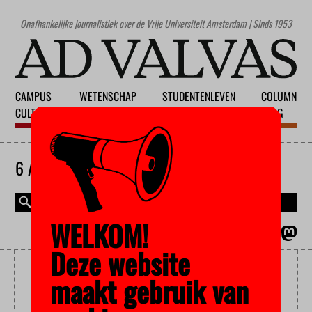
Onafhankelijke journalistiek over de Vrije Universiteit Amsterdam | Sinds 1953
CAMPUS
WETENSCHAP
STUDENTENLEVEN
COLUMN
CULTUUR
ONDERWIJS
MAATSCHAPPIJ
BLOG
6 AUGUSTUS 2026
WELKOM!
MAGAZINE
ENGLISH
Deze website
BIOFYSICA
maakt gebruik van