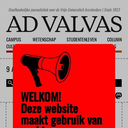
Onafhankelijke journalistiek over de Vrije Universiteit Amsterdam | Sinds 1953
CAMPUS
WETENSCHAP
STUDENTENLEVEN
COLUMN
CULTUUR
ONDERWIJS
MAATSCHAPPIJ
BLOG
9 AUGUSTUS 2026
WELKOM!
MAGAZINE
ENGLISH
Deze website
BILDUNG
maakt gebruik van