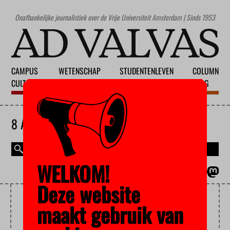
Onafhankelijke journalistiek over de Vrije Universiteit Amsterdam | Sinds 1953
CAMPUS
WETENSCHAP
STUDENTENLEVEN
COLUMN
CULTUUR
ONDERWIJS
MAATSCHAPPIJ
BLOG
8 AUGUSTUS 2026
WELKOM!
MAGAZINE
ENGLISH
Deze website
BIJSTAND
maakt gebruik van