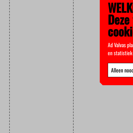
WELK
Deze 
cooki
Ad Valvas pla
en statistie
Alleen nood