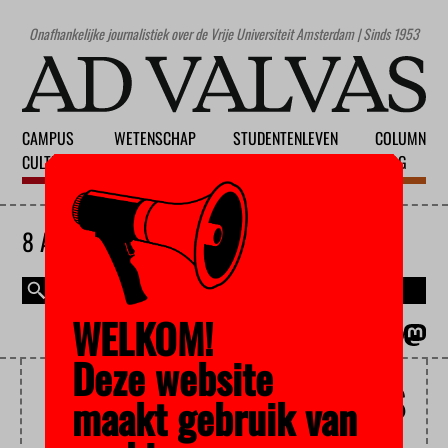
Onafhankelijke journalistiek over de Vrije Universiteit Amsterdam | Sinds 1953
CAMPUS
WETENSCHAP
STUDENTENLEVEN
COLUMN
CULTUUR
ONDERWIJS
MAATSCHAPPIJ
BLOG
8 AUGUSTUS 2026
WELKOM!
MAGAZINE
ENGLISH
Deze website
BEZETTING MAAGDENHUIS
maakt gebruik van