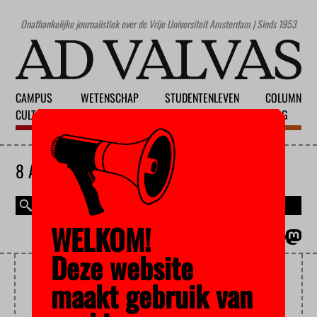
Onafhankelijke journalistiek over de Vrije Universiteit Amsterdam | Sinds 1953
CAMPUS
WETENSCHAP
STUDENTENLEVEN
COLUMN
CULTUUR
ONDERWIJS
MAATSCHAPPIJ
BLOG
8 AUGUSTUS 2026
WELKOM!
MAGAZINE
ENGLISH
Deze website
BEZET
maakt gebruik van