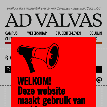
Onafhankelijke journalistiek over de Vrije Universiteit Amsterdam | Sinds 1953
CAMPUS
WETENSCHAP
STUDENTENLEVEN
COLUMN
CULTUUR
ONDERWIJS
MAATSCHAPPIJ
BLOG
6 AUGUSTUS 2026
WELKOM!
MAGAZINE
ENGLISH
Deze website
BENELUX
maakt gebruik van