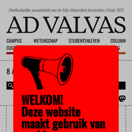
Onafhankelijke journalistiek over de Vrije Universiteit Amsterdam | Sinds 1953
CAMPUS
WETENSCHAP
STUDENTENLEVEN
COLUMN
CULTUUR
ONDERWIJS
MAATSCHAPPIJ
BLOG
8 AUGUSTUS 2026
WELKOM!
MAGAZINE
ENGLISH
Deze website
BEKOSTIGING
maakt gebruik van