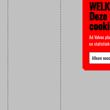
WELK
Deze 
cooki
Ad Valvas pla
en statistie
Alleen nood