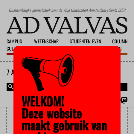
Onafhankelijke journalistiek over de Vrije Universiteit Amsterdam | Sinds 1953
CAMPUS
WETENSCHAP
STUDENTENLEVEN
COLUMN
CULTUUR
ONDERWIJS
MAATSCHAPPIJ
BLOG
7 AUGUSTUS 2026
WELKOM!
MAGAZINE
ENGLISH
Deze website
BABYBOOMGENERATIE
maakt gebruik van